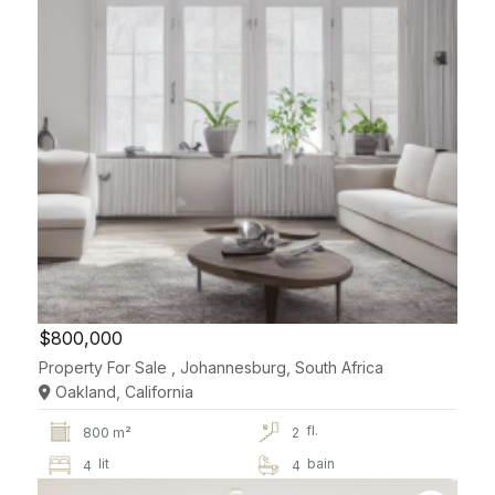
$800,000
Property For Sale , Johannesburg, South Africa
Oakland, California
fl.
800 m²
2
lit
bain
4
4