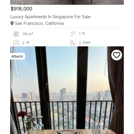
$918,000
Luxury Apartments In Singapore For Sale
San Francisco, California
fl.
78 m²
1
lit
bain
2
2
Atterrir