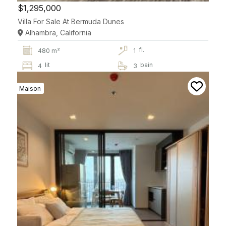
$1,295,000
Villa For Sale At Bermuda Dunes
Alhambra, California
fl.
480 m²
1
lit
bain
4
3
Maison