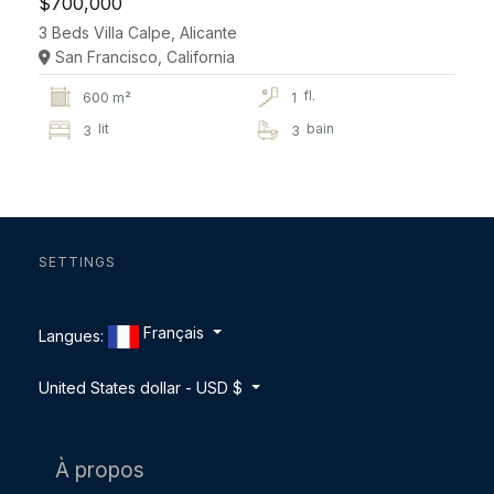
$700,000
3 Beds Villa Calpe, Alicante
San Francisco, California
fl.
600 m²
1
lit
bain
3
3
SETTINGS
Français
Langues:
United States dollar - USD $
À propos