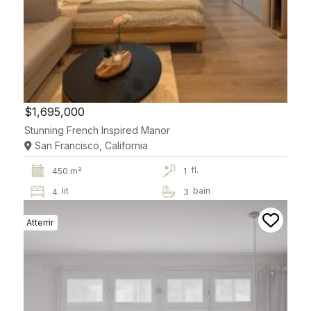
$1,695,000
Stunning French Inspired Manor
San Francisco, California
fl.
450 m²
1
lit
bain
4
3
Atterrir