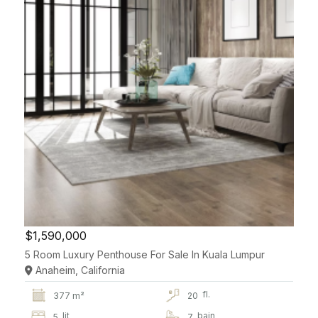
$1,590,000
5 Room Luxury Penthouse For Sale In Kuala Lumpur
Anaheim, California
fl.
377 m²
20
lit
bain
5
7