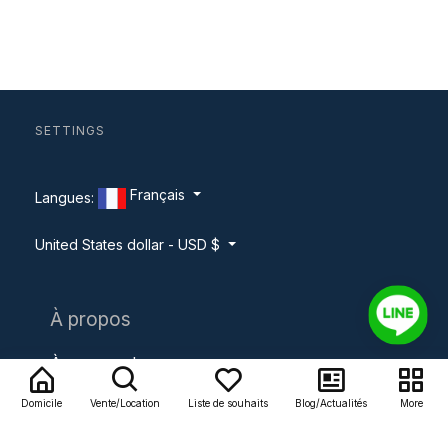
SETTINGS
Français
Langues:
United States dollar - USD $
À propos
À propos de nous
Domicile
Vente/Location
Liste de souhaits
Blog/Actualités
More
Contact