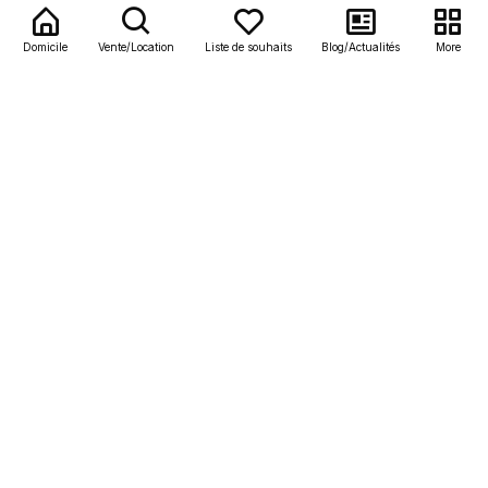
À propos
Domicile
Vente/Location
Liste de souhaits
Blog/Actualités
More
À propos de nous
Contact
Conditions générales
Carrières
Plus d'informations
Tous les projets
Toutes les propriétés
Maisons à vendre